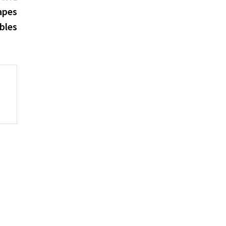
suivante :
apes
bles