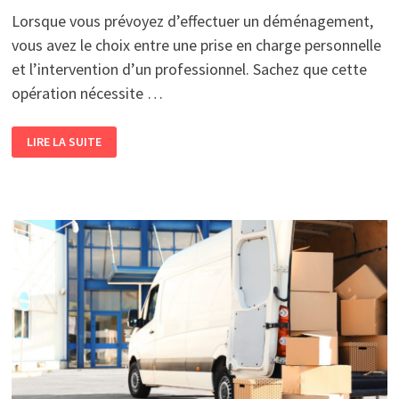
Lorsque vous prévoyez d’effectuer un déménagement,
vous avez le choix entre une prise en charge personnelle
et l’intervention d’un professionnel. Sachez que cette
opération nécessite …
POURQUOI
LIRE LA SUITE
DEVEZ-
VOUS
FAIRE
APPEL
À
UN
DÉMÉNAGEUR
PROFESSIONNEL ?