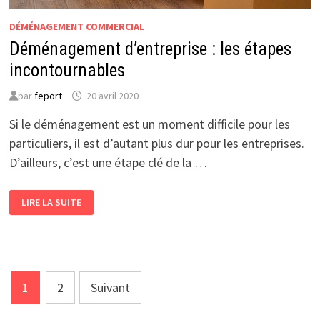
DÉMÉNAGEMENT COMMERCIAL
Déménagement d’entreprise : les étapes
incontournables
par
feport
20 avril 2020
Si le déménagement est un moment difficile pour les
particuliers, il est d’autant plus dur pour les entreprises.
D’ailleurs, c’est une étape clé de la …
DÉMÉNAGEMENT
LIRE LA SUITE
D’ENTREPRISE
:
LES
ÉTAPES
INCONTOURNABLES
Pagination
1
2
Suivant
des