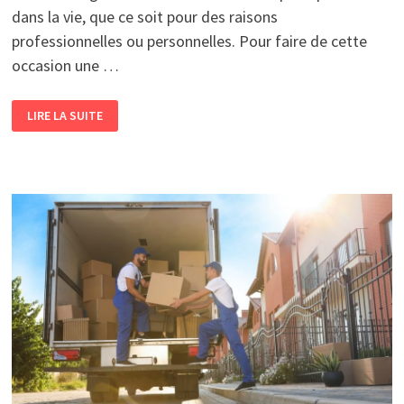
dans la vie, que ce soit pour des raisons
professionnelles ou personnelles. Pour faire de cette
occasion une …
ASTUCES
LIRE LA SUITE
POUR
TROUVER
UN
DÉMÉNAGEUR
À
PRIX
ABORDABLE