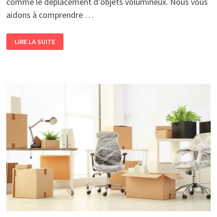
comme le déplacement d’objets volumineux. Nous vous
aidons à comprendre …
LES
LIRE LA SUITE
AVANTAGES
ET
CONSEILS
DE
LOUER
UN
LIFT
POUR
VOTRE
DÉMÉNAGEMENT