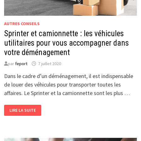
AUTRES CONSEILS
Sprinter et camionnette : les véhicules
utilitaires pour vous accompagner dans
votre déménagement
par
feport
7 juillet 2020
Dans le cadre d’un déménagement, il est indispensable
de louer des véhicules pour transporter toutes les
affaires. Le Sprinter et la camionnette sont les plus …
SPRINTER
LIRE LA SUITE
ET
CAMIONNETTE
:
LES
VÉHICULES
UTILITAIRES
POUR