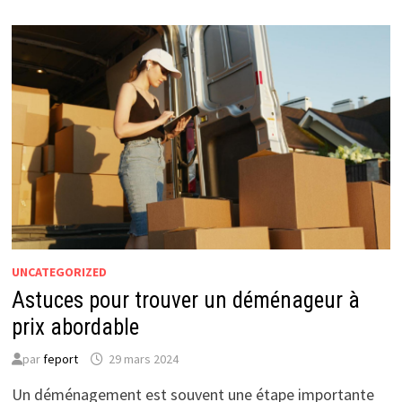
:
CONSEILS
POUR
UN
DÉMÉNAGEMENT
RÉUSSI
UNCATEGORIZED
Astuces pour trouver un déménageur à
prix abordable
par
feport
29 mars 2024
Un déménagement est souvent une étape importante