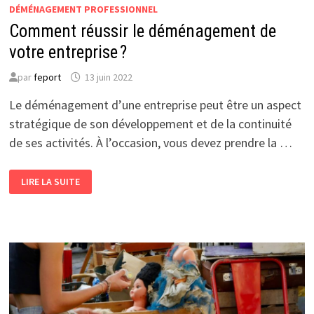
DÉMÉNAGEMENT PROFESSIONNEL
Comment réussir le déménagement de
votre entreprise ?
par
feport
13 juin 2022
Le déménagement d’une entreprise peut être un aspect
stratégique de son développement et de la continuité
de ses activités. À l’occasion, vous devez prendre la …
COMMENT
LIRE LA SUITE
RÉUSSIR
LE
DÉMÉNAGEMENT
DE
VOTRE
ENTREPRISE ?