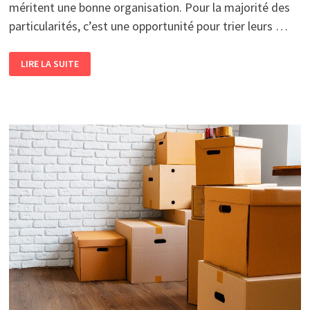
méritent une bonne organisation. Pour la majorité des
particularités, c’est une opportunité pour trier leurs …
PRÉPARER
LIRE LA SUITE
SON
DÉMÉNAGEMENT
:
LE
PLANNING
À
SUIVRE