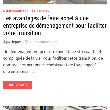
DÉMÉNAGEMENT RÉSIDENTIEL
Les avantages de faire appel à une
entreprise de déménagement pour faciliter
votre transition
par
feport
21 novembre 2023
Un déménagement peut être une étape stressante et
compliquée de la vie. Pour faciliter cette transition, de
nombreuses personnes choisissent de faire appel à
une entreprise …
LES
LIRE LA SUITE
AVANTAGES
DE
FAIRE
APPEL
À
UNE
ENTREPRISE