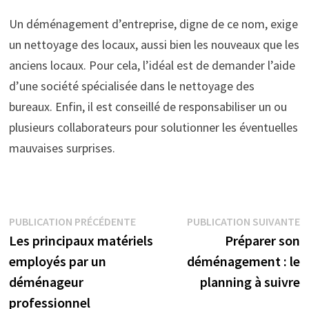
Un déménagement d’entreprise, digne de ce nom, exige
un nettoyage des locaux, aussi bien les nouveaux que les
anciens locaux. Pour cela, l’idéal est de demander l’aide
d’une société spécialisée dans le nettoyage des
bureaux. Enfin, il est conseillé de responsabiliser un ou
plusieurs collaborateurs pour solutionner les éventuelles
mauvaises surprises.
Navigation
Publication
P
PUBLICATION PRÉCÉDENTE
PUBLICATION SUIVANTE
précédente :
su
Les principaux matériels
Préparer son
de
employés par un
déménagement : le
l’article
déménageur
planning à suivre
professionnel